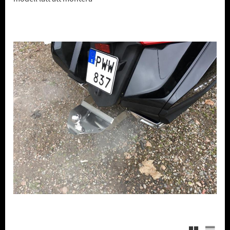
Rutnätsvy
Listvy