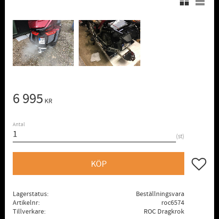
6 995
KR
Antal
st
Lägg till
KÖP
Lagerstatus
Beställningsvara
Artikelnr
roc6574
Tillverkare
ROC Dragkrok