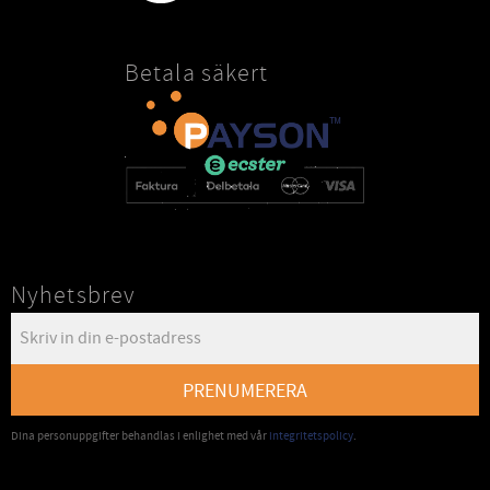
Betala säkert
Nyhetsbrev
PRENUMERERA
Dina personuppgifter behandlas i enlighet med vår
integritetspolicy
.