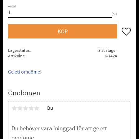
Antal
st
Lägg till
KÖP
Lagerstatus
3 st i lager
Artikelnr
K-7424
Ge ett omdöme!
Omdömen
Du