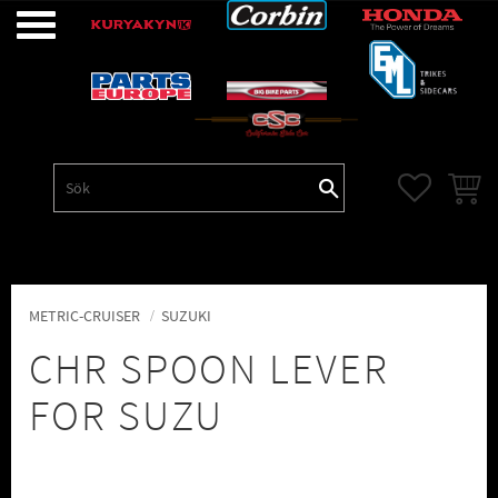
Meny
FAVORITE
KUNDV
METRIC-CRUISER
SUZUKI
CHR SPOON LEVER
FOR SUZU