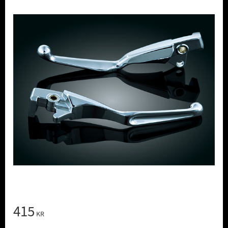
415
KR