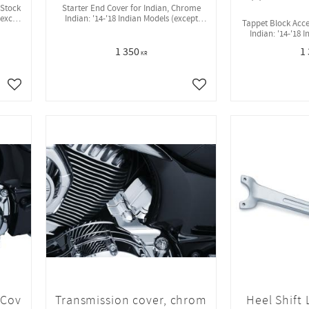
 Stock
Starter End Cover for Indian, Chrome
(except
Indian: '14-'18 Indian Models (except
Tappet Block Acce
Scout)
Indian: '14-'18 
S
1 350
1
KR
Lägg till i favoriter
Lägg till i favoriter
 Cov
Transmission cover, chrom
Heel Shift