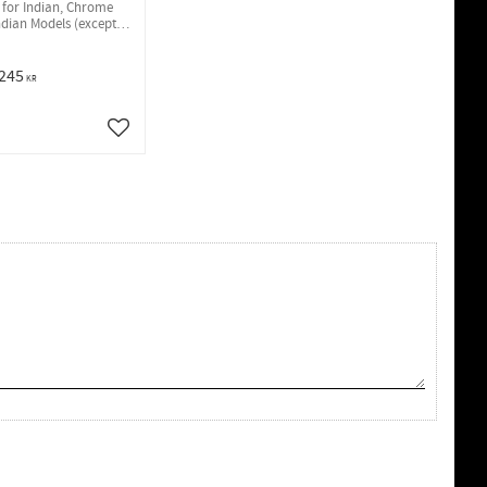
r for Indian, Chrome
Indian Models (except
cout)
 245
KR
Lägg till i favoriter