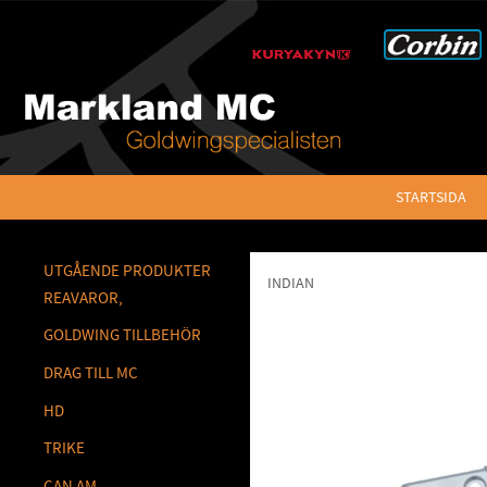
STARTSIDA
UTGÅENDE PRODUKTER
INDIAN
REAVAROR,
GOLDWING TILLBEHÖR
DRAG TILL MC
HD
TRIKE
CAN AM