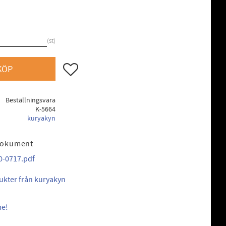
st
Lägg till i favoriter
KÖP
Beställningsvara
K-5664
kuryakyn
dokument
0-0717.pdf
dukter från kuryakyn
me!