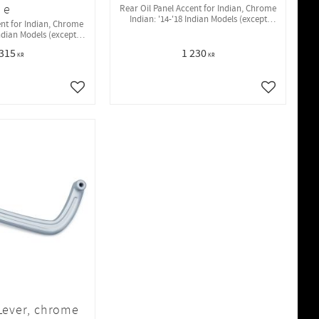
e
Rear Oil Panel Accent for Indian, Chrome
Indian: '14-'18 Indian Models (except
nt for Indian, Chrome
Scout Models)
Indian Models (except
cout)
 315
1 230
KR
KR
Lägg till i favoriter
Lägg till i 
 Lever, chrome