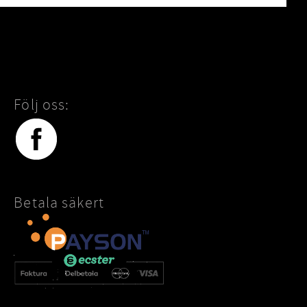
Följ oss:
Betala säkert