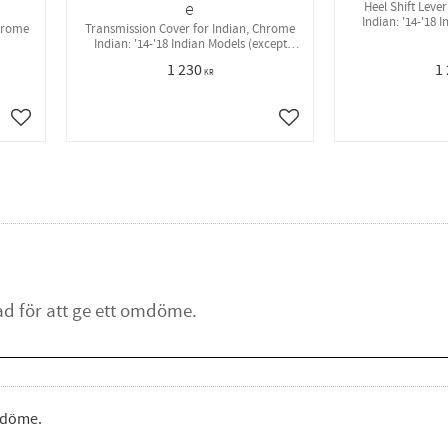
e
Heel Shift Leve
Indian: '14-'18 
Chrome
Transmission Cover for Indian, Chrome
S
Indian: '14-'18 Indian Models (except
Scout) EA
1 230
1
KR
Lägg till i favoriter
Lägg till i favoriter
omdöme.