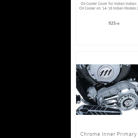
Oil Cooler Cover for Indian Indian:
Oil Cooler on '14-'18 Indian Models 
Scout Models)
925
KR
Chrome Inner Primary