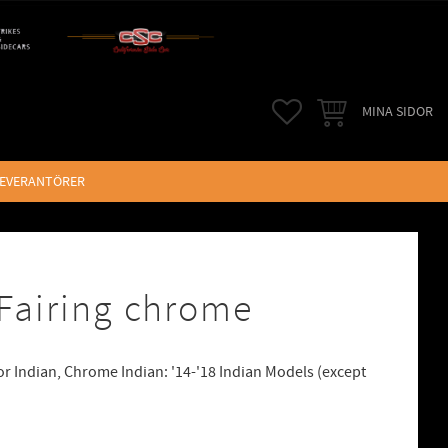
FAVORITER
KUNDVAGN
MINA SIDOR
LEVERANTÖRER
Fairing chrome
for Indian, Chrome Indian: '14-'18 Indian Models (except