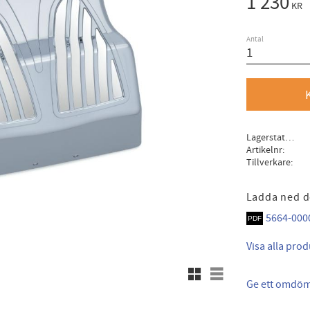
1 230
KR
Antal
Lagerstatus
Artikelnr
Tillverkare
Ladda ned 
5664-000
Visa alla pro
Rutnätsvy
Listvy
Ge ett omdö