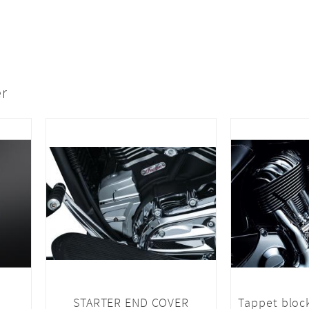
er
STARTER END COVER
Tappet bloc