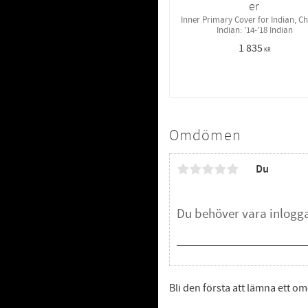
er
Inner Primary Cover for Indian, 
Indian: '14-'18 Indian
1 835
KR
Omdömen
Du
Bli den första att lämna ett 