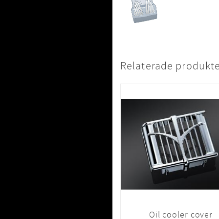
Relaterade produkt
Oil cooler cover