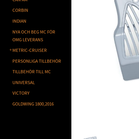
CORBIN
INDIAN
NYA OCH BEG MC FÖR
OMG LEVERANS
METRIC-CRUISER
PERSONLIGA TILLBEHÖR
TILLBEHÖR TILL MC
UNIVERSAL
VICTORY
GOLDWING 1800,2016