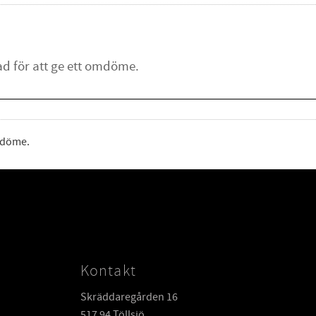
omdöme.
Kontakt
Skräddaregården 16
517 94 Töllsjö