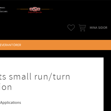
FAVORITER
KUNDVAGN
MINA SIDOR
LEVERANTÖRER
ts small run/turn
ion
 Applications