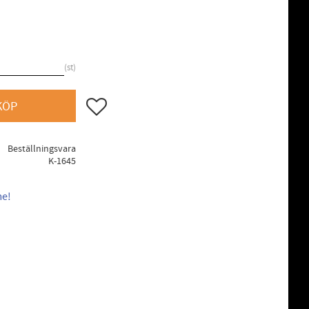
st
Lägg till i favoriter
KÖP
Beställningsvara
K-1645
me!