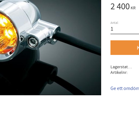
2 400
KR
Antal
Lagerstatus
Artikelnr
Ge ett omdö