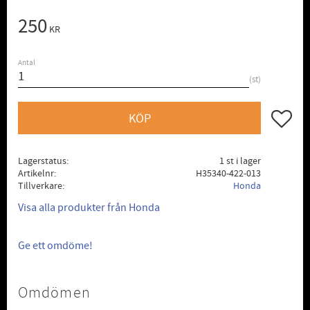
250
KR
Antal
st
Lägg till
KÖP
Lagerstatus
1 st i lager
Artikelnr
H35340-422-013
Tillverkare
Honda
Visa alla produkter från Honda
Ge ett omdöme!
Omdömen