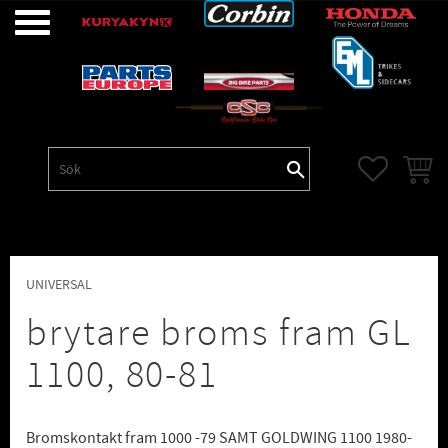
Meny
FAVORITE
KUNDV
UNIVERSAL
brytare broms fram GL
1100, 80-81
Bromskontakt fram 1000 -79 SAMT GOLDWING 1100 1980-