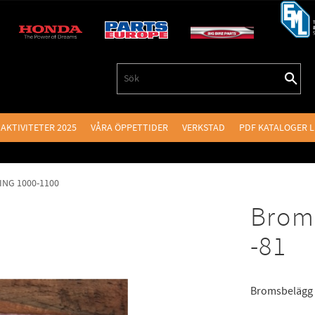
AKTIVITETER 2025
VÅRA ÖPPETTIDER
VERKSTAD
PDF KATALOGER 
NG 1000-1100
Brom
-81
Bromsbelägg 