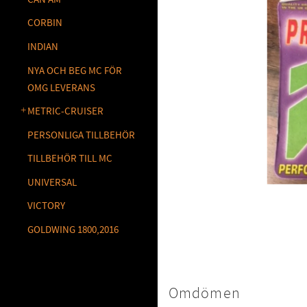
CORBIN
INDIAN
NYA OCH BEG MC FÖR
OMG LEVERANS
METRIC-CRUISER
PERSONLIGA TILLBEHÖR
TILLBEHÖR TILL MC
UNIVERSAL
VICTORY
GOLDWING 1800,2016
Omdömen