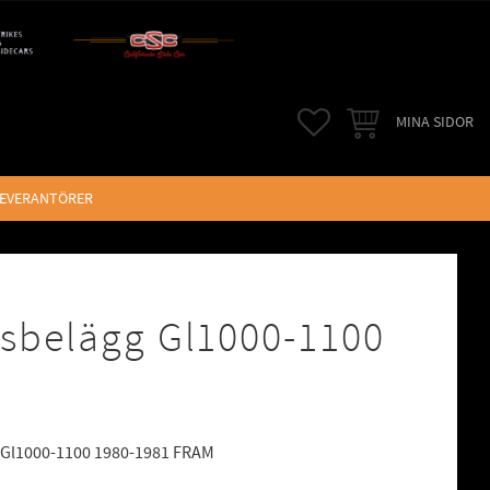
FAVORITER
KUNDVAGN
MINA SIDOR
LEVERANTÖRER
sbelägg Gl1000-1100
Gl1000-1100 1980-1981 FRAM