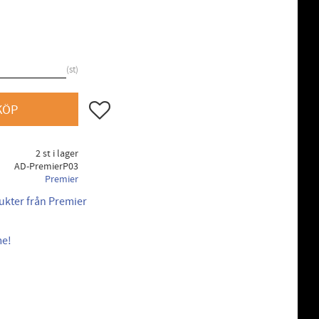
st
Lägg till i favoriter
KÖP
2 st i lager
AD-PremierP03
Premier
dukter från Premier
me!