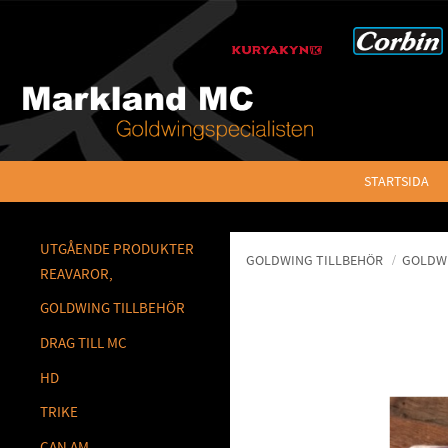
STARTSIDA
UTGÅENDE PRODUKTER
GOLDWING TILLBEHÖR
GOLDWI
REAVAROR,
GOLDWING TILLBEHÖR
DRAG TILL MC
HD
TRIKE
CAN AM