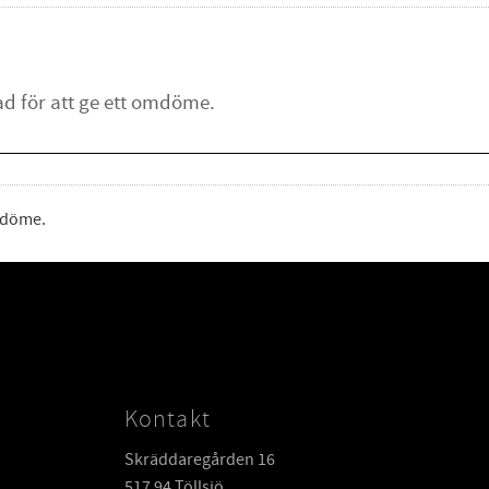
omdöme.
Kontakt
Skräddaregården 16
517 94 Töllsjö