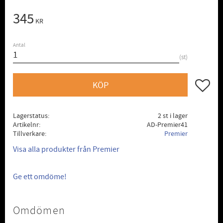
345
KR
Antal
st
Lägg till
KÖP
Lagerstatus
2 st i lager
Artikelnr
AD-Premier41
Tillverkare
Premier
Visa alla produkter från Premier
Ge ett omdöme!
Omdömen