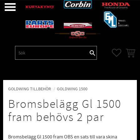
Meny
FAVORITE
KUNDV
GOLDWING TILLBEHÖR
GOLDWING 1500
Bromsbelägg Gl 1500
fram behövs 2 par
Bromsbelägg Gl 1500 fram OBS en sats till vara skina