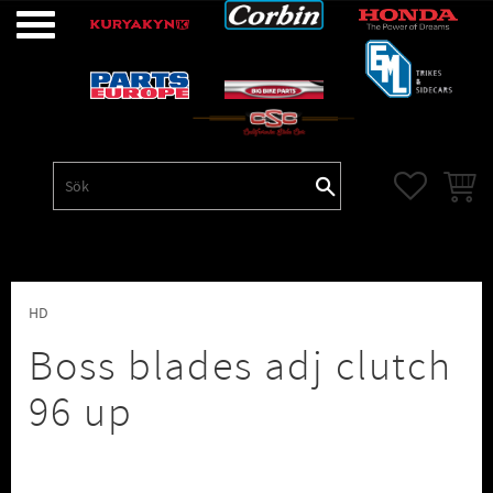
Meny
FAVORITE
KUNDV
HD
Boss blades adj clutch
96 up