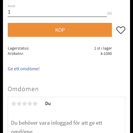
Antal
st
Lägg till
KÖP
Lagerstatus
1 st i lager
Artikelnr
k-1080
Ge ett omdöme!
Omdömen
Du