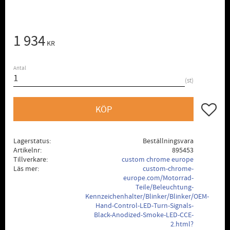
1 934
KR
Antal
st
Lägg till
KÖP
Lagerstatus
Beställningsvara
Artikelnr
895453
Tillverkare
custom chrome europe
Läs mer
custom-chrome-
europe.com/Motorrad-
Teile/Beleuchtung-
Kennzeichenhalter/Blinker/Blinker/OEM-
Hand-Control-LED-Turn-Signals-
Black-Anodized-Smoke-LED-CCE-
2.html?