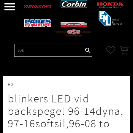
Meny
FAVORITE
KUNDV
HD
blinkers LED vid
backspegel 96-14dyna,
97-16softsil,96-08 to