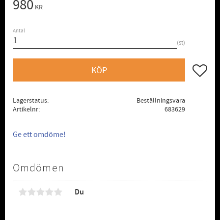
980
KR
Antal
st
Lägg till
KÖP
Lagerstatus
Beställningsvara
Artikelnr
683629
Ge ett omdöme!
Omdömen
Du