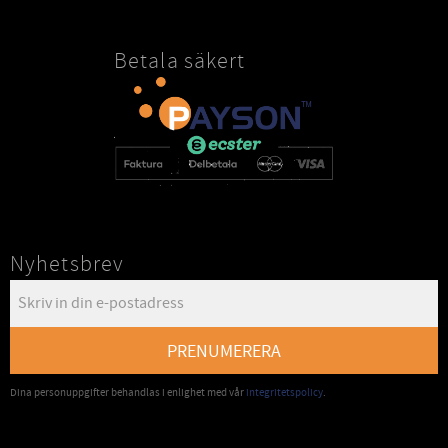
Betala säkert
Nyhetsbrev
PRENUMERERA
Dina personuppgifter behandlas i enlighet med vår
integritetspolicy
.