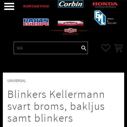
Meny
FAVORITE
KUNDV
UNIVERSAL
Blinkers Kellermann
svart broms, bakljus
samt blinkers