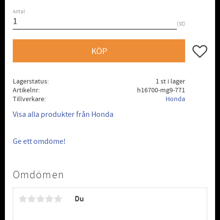
Antal
st
Lägg till
KÖP
Lagerstatus
1 st i lager
Artikelnr
h16700-mg9-771
Tillverkare
Honda
Visa alla produkter från Honda
Ge ett omdöme!
Omdömen
Du