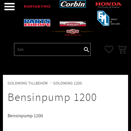
Meny
FAVORITE
KUNDV
GOLDWING TILLBEHÖR
GOLDWING 1200
Bensinpump 1200
Bensinpump 1200