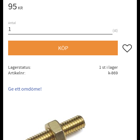
95
KR
Antal
st
Lägg till
KÖP
Lagerstatus
1 st i lager
Artikelnr
k-869
Ge ett omdöme!