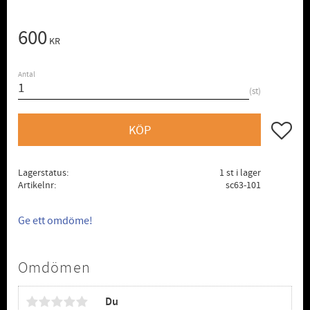
600
KR
Antal
st
Lägg till
KÖP
Lagerstatus
1 st i lager
Artikelnr
sc63-101
Ge ett omdöme!
Omdömen
Du