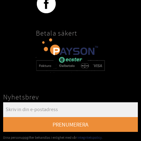
Betala säkert
Nyhetsbrev
PRENUMERERA
Dina personuppgifter behandlas i enlighet med vår
integritetspolicy
.