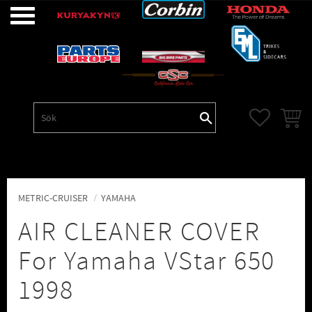
Meny
FAVORITE
KUNDV
METRIC-CRUISER
YAMAHA
AIR CLEANER COVER
For Yamaha VStar 650
1998