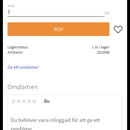
Antal
st
Lägg till
KÖP
Lagerstatus
1 st i lager
Artikelnr
20105B
Ge ett omdöme!
Omdömen
Du