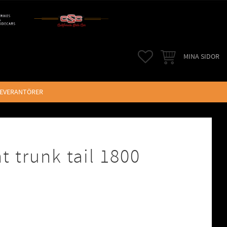
FAVORITER
KUNDVAGN
MINA SIDOR
LEVERANTÖRER
t trunk tail 1800