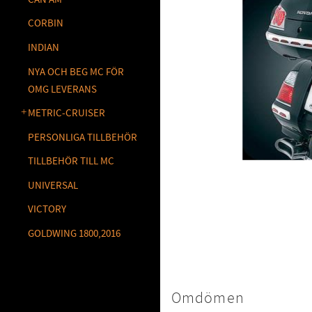
CORBIN
INDIAN
NYA OCH BEG MC FÖR
OMG LEVERANS
METRIC-CRUISER
PERSONLIGA TILLBEHÖR
TILLBEHÖR TILL MC
UNIVERSAL
VICTORY
GOLDWING 1800,2016
Omdömen