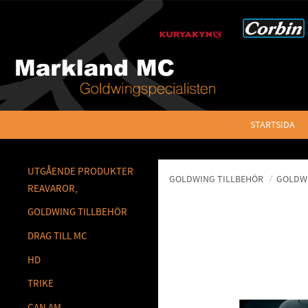
STARTSIDA
UTGÅENDE PRODUKTER
GOLDWING TILLBEHÖR
GOLDWI
REAVAROR,
GOLDWING TILLBEHÖR
DRAG TILL MC
HD
TRIKE
CAN AM