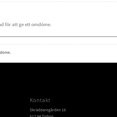
omdöme.
Kontakt
Skräddaregården 16
517 94 Töllsjö