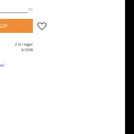
st
Lägg till i favoriter
KÖP
2 st i lager
k-3208
me!