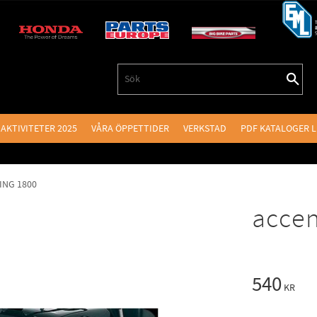
AKTIVITETER 2025
VÅRA ÖPPETTIDER
VERKSTAD
PDF KATALOGER 
NG 1800
accen
540
KR