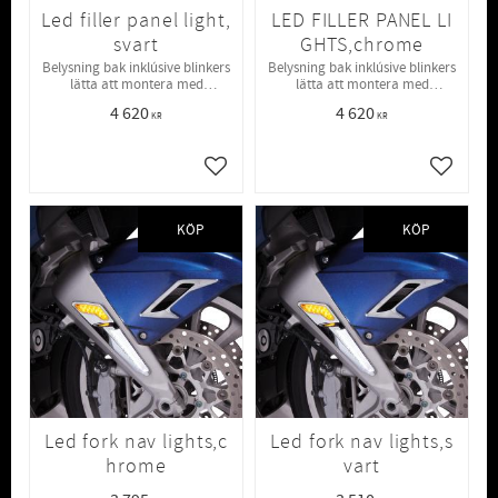
Led filler panel light,
LED FILLER PANEL LI
svart
GHTS,chrome
Belysning bak inklúsive blinkers
Belysning bak inklúsive blinkers
lätta att montera med
lätta att montera med
dubbelhäftande tejp svart ej i
dubbelhäftande tejp chromade,
4 620
4 620
chrom, obs för plug and play
obs för plug and play
KR
KR
installation behövs kablage
installation behövs kablage
48000
48000
Lägg till i favoriter
Lägg till
KÖP
KÖP
Led fork nav lights,c
Led fork nav lights,s
hrome
vart