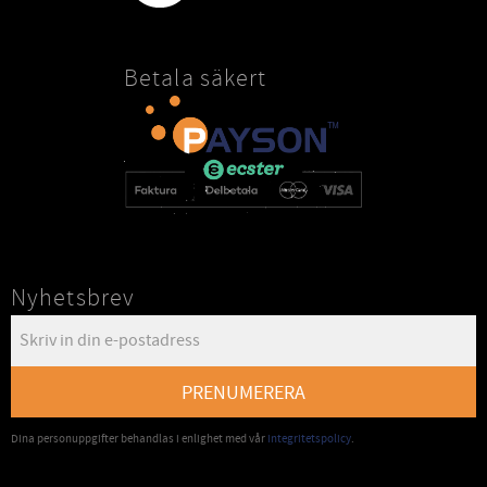
Betala säkert
Nyhetsbrev
PRENUMERERA
Dina personuppgifter behandlas i enlighet med vår
integritetspolicy
.